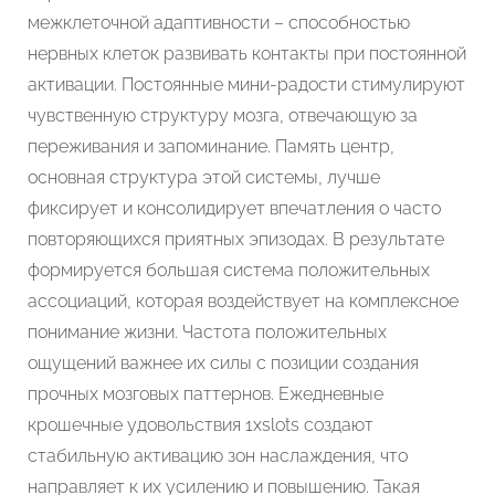
межклеточной адаптивности – способностью
нервных клеток развивать контакты при постоянной
активации. Постоянные мини-радости стимулируют
чувственную структуру мозга, отвечающую за
переживания и запоминание. Память центр,
основная структура этой системы, лучше
фиксирует и консолидирует впечатления о часто
повторяющихся приятных эпизодах. В результате
формируется большая система положительных
ассоциаций, которая воздействует на комплексное
понимание жизни. Частота положительных
ощущений важнее их силы с позиции создания
прочных мозговых паттернов. Ежедневные
крошечные удовольствия 1xslots создают
стабильную активацию зон наслаждения, что
направляет к их усилению и повышению. Такая