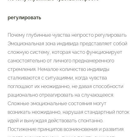
непросто
регулировать
регулировать
Почему глубинные чувства непросто регулировать
Эмоциональная зона индивида представляет собой
сложную систему, которая часто функционирует
самостоятельно от личного преднамеренного
стремления. Немалое количество индивиды
сталкиваются с ситуациями, когда чувства
поглощают их неожиданно, не давая способности
рационально отреагировать на случающееся.
Сложные эмоциональные состояния могут
возникать неожиданно, нарушая стандартный поток
идей и вынуждая действовать спонтанно.
Постижение принципов возникновения и развития