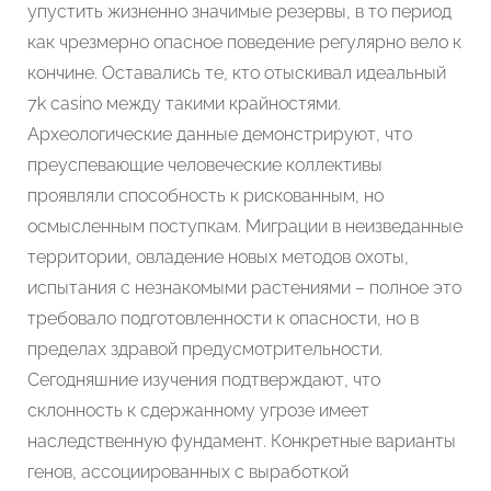
упустить жизненно значимые резервы, в то период
как чрезмерно опасное поведение регулярно вело к
кончине. Оставались те, кто отыскивал идеальный
7k casino между такими крайностями.
Археологические данные демонстрируют, что
преуспевающие человеческие коллективы
проявляли способность к рискованным, но
осмысленным поступкам. Миграции в неизведанные
территории, овладение новых методов охоты,
испытания с незнакомыми растениями – полное это
требовало подготовленности к опасности, но в
пределах здравой предусмотрительности.
Сегодняшние изучения подтверждают, что
склонность к сдержанному угрозе имеет
наследственную фундамент. Конкретные варианты
генов, ассоциированных с выработкой