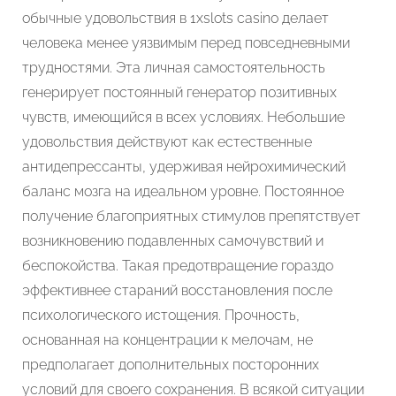
обычные удовольствия в 1xslots casino делает
человека менее уязвимым перед повседневными
трудностями. Эта личная самостоятельность
генерирует постоянный генератор позитивных
чувств, имеющийся в всех условиях. Небольшие
удовольствия действуют как естественные
антидепрессанты, удерживая нейрохимический
баланс мозга на идеальном уровне. Постоянное
получение благоприятных стимулов препятствует
возникновению подавленных самочувствий и
беспокойства. Такая предотвращение гораздо
эффективнее стараний восстановления после
психологического истощения. Прочность,
основанная на концентрации к мелочам, не
предполагает дополнительных посторонних
условий для своего сохранения. В всякой ситуации