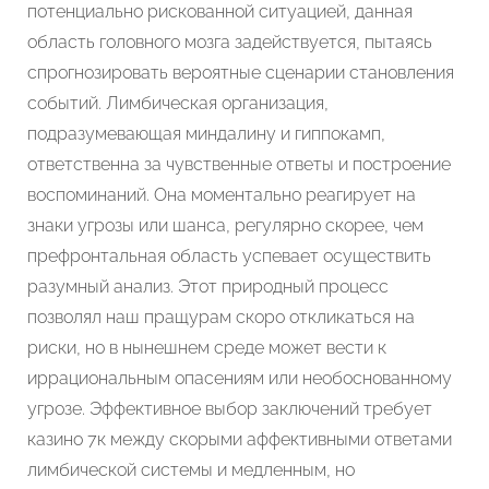
потенциально рискованной ситуацией, данная
область головного мозга задействуется, пытаясь
спрогнозировать вероятные сценарии становления
событий. Лимбическая организация,
подразумевающая миндалину и гиппокамп,
ответственна за чувственные ответы и построение
воспоминаний. Она моментально реагирует на
знаки угрозы или шанса, регулярно скорее, чем
префронтальная область успевает осуществить
разумный анализ. Этот природный процесс
позволял наш пращурам скоро откликаться на
риски, но в нынешнем среде может вести к
иррациональным опасениям или необоснованному
угрозе. Эффективное выбор заключений требует
казино 7к между скорыми аффективными ответами
лимбической системы и медленным, но