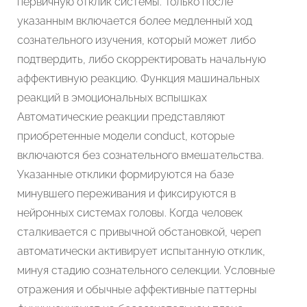
первичную отклик системы. Только после
указанным включается более медленный ход
сознательного изучения, который может либо
подтвердить, либо скорректировать начальную
аффективную реакцию. Функция машинальных
реакций в эмоциональных вспышках
Автоматические реакции представляют
приобретенные модели conduct, которые
включаются без сознательного вмешательства.
Указанные отклики формируются на базе
минувшего переживания и фиксируются в
нейронных системах головы. Когда человек
сталкивается с привычной обстановкой, череп
автоматически активирует испытанную отклик,
минуя стадию сознательного селекции. Условные
отражения и обычные аффективные паттерны