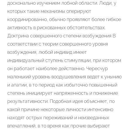
досконально изучением лобной области. Люди, у
которых такие механизмы оперируют
координированно, обычно проявляют более гибкое
активность в рискованных обстоятельствах.
Доктрина совершенного степени возбуждения В
соответствии с теории совершенного уровня
возбуждения, любой индивид имеет
индивидуальный ступень стимуляции, при котором
он работает наиболее действенно. Чересчур
маленький уровень воодушевления ведет к унынию
и апатии, в то период как избыточно повышенный
степень инициирует напряженность и понижение
результативности. Подобная идея объясняет, по
какой причине некоторые личности интенсивно
находят острых переживаний и неизведанных
впечатлений, в то время как прочие выбирают