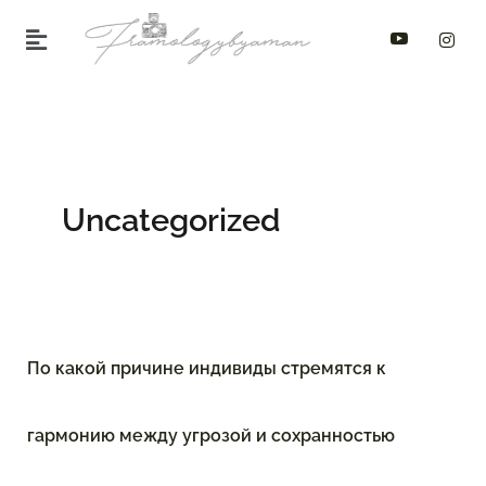
Skip
to
content
Uncategorized
По
какой
По какой причине индивиды стремятся к
причине
индивиды
стремятся
к
гармонию между угрозой и сохранностью
гармонию
между