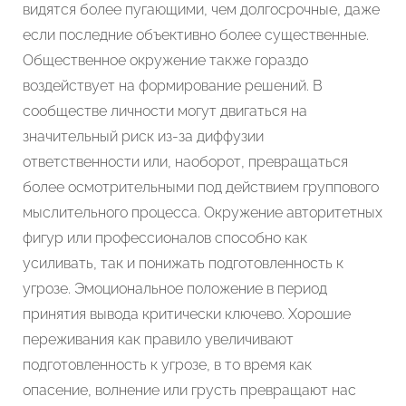
видятся более пугающими, чем долгосрочные, даже
если последние объективно более существенные.
Общественное окружение также гораздо
воздействует на формирование решений. В
сообществе личности могут двигаться на
значительный риск из-за диффузии
ответственности или, наоборот, превращаться
более осмотрительными под действием группового
мыслительного процесса. Окружение авторитетных
фигур или профессионалов способно как
усиливать, так и понижать подготовленность к
угрозе. Эмоциональное положение в период
принятия вывода критически ключево. Хорошие
переживания как правило увеличивают
подготовленность к угрозе, в то время как
опасение, волнение или грусть превращают нас