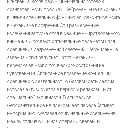
мгновения, когда разум минимально готово к
созидательному прорыву. Нейронаучные изыскания
выявили специальную функцию альфа-ритмов мозга
в механизме прозрения. Эти размеренные
колебания запускаются в режиме умиротворенного
внимания и создают оптимальные параметры для
соединения разрозненной сведений. Неожиданные
явления могут запускать этот механизм,
переключая мозг с логического состояния на
чувственный. Спонтанное появление концепций
соединено с деятельностью базовой сети разума,
которая активируется в периоды релаксации от
специальной активности. В эти периоды
бессознательное не прекращает перерабатывать
информацию, создавая оригинальные соединения
между отличающимися сферами сведений.