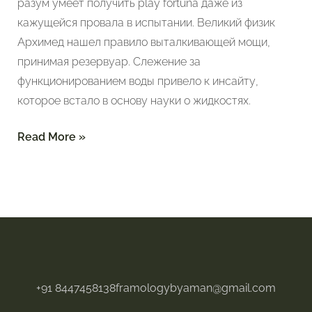
разум умеет получить play fortuna даже из
кажущейся провала в испытании. Великий физик
Архимед нашел правило выталкивающей мощи,
принимая резервуар. Слежение за
функционированием воды привело к инсайту,
которое встало в основу науки о жидкостях.
Read More »
+91 8447458138
framologybyaman@gmail.com