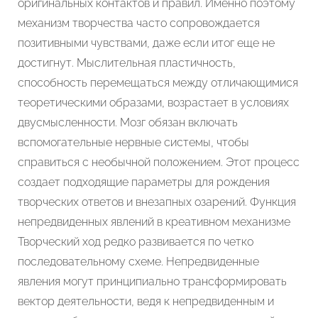
оригинальных контактов и правил. Именно поэтому
механизм творчества часто сопровождается
позитивными чувствами, даже если итог еще не
достигнут. Мыслительная пластичность,
способность перемещаться между отличающимися
теоретическими образами, возрастает в условиях
двусмысленности. Мозг обязан включать
вспомогательные нервные системы, чтобы
справиться с необычной положением. Этот процесс
создает подходящие параметры для рождения
творческих ответов и внезапных озарений. Функция
непредвиденных явлений в креативном механизме
Творческий ход редко развивается по четко
последовательному схеме. Непредвиденные
явления могут принципиально трансформировать
вектор деятельности, ведя к непредвиденным и