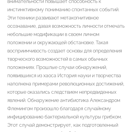
внимательности повышает способность к
инстинктивному пониманию спонтанных событий.
Эти техники развивают метакогнитивное
осознавание, давая возможность личности отмечать
небольшие модификации в своем личном
положении и окружающей обстановке. Такая
восприимчивость создает основы для определения
творческого возможностей в самых обычных
положениях. Прошлые случаи обнаружений,
появившихся из хаоса История науки и творчества
наполнена примерами революционных достижений,
которые оказались следствием непредвиденных
явлений. Обнаружение антибиотика Александром
Флемингом произошло благодаря случайному
инфицированию бактериальной культуры грибком.
Этот случай демонстрирует, как подготовленный