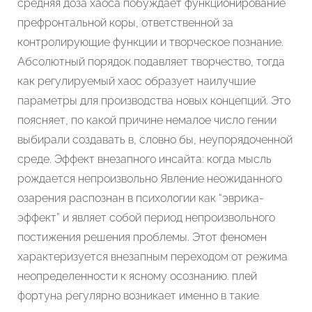
средняя доза хаоса побуждает функционирование
префронтальной коры, ответственной за
контролирующие функции и творческое познание.
Абсолютный порядок подавляет творчество, тогда
как регулируемый хаос образует наилучшие
параметры для производства новых концепций. Это
поясняет, по какой причине немалое число гении
выбирали создавать в, словно бы, неупорядоченной
среде. Эффект внезапного инсайта: когда мысль
рождается непроизвольно Явление неожиданного
озарения распознан в психологии как “эврика-
эффект” и являет собой период непроизвольного
постижения решения проблемы. Этот феномен
характеризуется внезапным переходом от режима
неопределенности к ясному осознанию. плей
фортуна регулярно возникает именно в такие