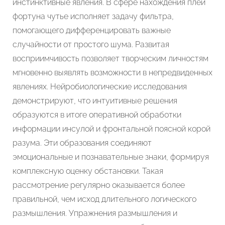
инстинктивные явления. В сфере нахождения плей
фортуна чутье исполняет задачу фильтра,
помогающего дифференцировать важные
случайности от простого шума. Развитая
восприимчивость позволяет творческим личностям
мгновенно выявлять возможности в непредвиденных
явлениях. Нейробиологические исследования
демонстрируют, что интуитивные решения
образуются в итоге оперативной обработки
информации инсулой и фронтальной поясной корой
разума. Эти образования соединяют
эмоциональные и познавательные знаки, формируя
комплексную оценку обстановки. Такая
рассмотрение регулярно оказывается более
правильной, чем исход длительного логического
размышления. Упражнения размышления и