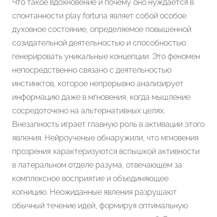
Что такое вдохновение и почему оно нуждается в
спонтанности play fortuna являет собой особое
духовное состояние, определяемое повышенной
созидательной деятельностью и способностью
генерировать уникальные концепции. Это феномен
непосредственно связано с деятельностью
инстинктов, которое непрерывно анализирует
информацию даже в мгновения, когда мышление
сосредоточено на альтернативных целях.
Внезапность играет главную роль в активации этого
явления. Нейроученые обнаружили, что мгновения
прозрения характеризуются вспышкой активности
в латеральном отделе разума, отвечающем за
комплексное восприятие и объединяющее
когницию. Неожиданные явления разрушают
обычный течение идей, формируя оптимальную